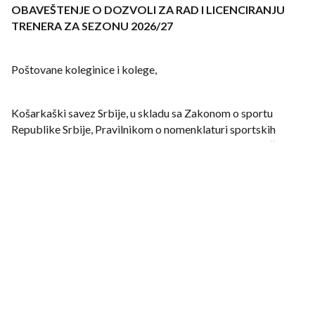
OBAVEŠTENJE O DOZVOLI ZA RAD I LICENCIRANJU
TRENERA ZA SEZONU 2026/27
Poštovane koleginice i kolege,
Košarkaški savez Srbije, u skladu sa Zakonom o sportu
Republike Srbije, Pravilnikom o nomenklaturi sportskih
zanimanja, Pravilnikom o dozvoli za rad sportskih stručnjaka
– trenera, kao i aktima Košarkaškog saveza Srbije (KSS) i
Udruženja košarkaških trenera Srbije (UKTS), obaveštava
sve trenere o uslovima za izdavanje i obnovu dozvole za rad
za sezonu 2026/27.
OBAVEZAN SEMINAR ZA SVE TRENERE
Prisustvo 25. Beogradskoj košarkaškoj klinici „Dušan
Ivković“, koja će biti održana 27. i 28. juna 2026. godine u Hali
„Aleksandar Nikolić“ u Beogradu, predstavlja obavezan