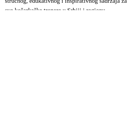
stručnog, edukativnog i inspirativnog sadržaja za
sve košarkaške trenere u Srbiji i regionu.
U novom izdanju možete pronaći brojne stručne
tekstove, analize savremenih trenerskih principa i
metodike rada, kao i intervjue sa našim istaknutim
trenerima koji dele svoja iskustva, razmišljanja i
vizije razvoja košarke.
Posebno mesto zauzimaju teme posvećene
edukaciji trenera, razmeni znanja i primerima