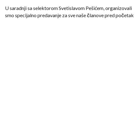
U saradnji sa selektorom Svetislavom Pešićem, organizovali
smo specijalno predavanje za sve naše članove pred početak
svih liga. Održavanje ovog predavanja predstavlja veliku čast
i zadovoljstvo za sve nas, jer ćemo imati priliku da učimo od
jednog od najvećih stratega u istoriji naše košarke.
Seminar će se održati 21. septembra sa početkom u 12
časova u sali Master u Zemunu. Prijave za sve prisutne
članove Udruženja počeće od 10 časova.
Želimo da naglasimo da će ovo biti obavezan seminar za sve
trenere u organizaciji Udruženja trenera i verujemo da će sala
biti prepuna kako bismo zajedno slušali i učili od najboljeg.
Podeli na društvenim mrezama: