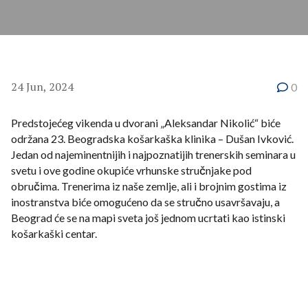
24 Jun, 2024
0
Predstojećeg vikenda u dvorani „Aleksandar Nikolić“ biće
održana 23. Beogradska košarkaška klinika – Dušan Ivković.
Jedan od najeminentnijih i najpoznatijih trenerskih seminara u
svetu i ove godine okupiće vrhunske stručnjake pod
obručima. Trenerima iz naše zemlje, ali i brojnim gostima iz
inostranstva biće omogućeno da se stručno usavršavaju, a
Beograd će se na mapi sveta još jednom ucrtati kao istinski
košarkaški centar.
O kvalitetu Beogradske trenerske klinike najbolje će
svedočiti njeni predavači, među kojima će ove godine biti