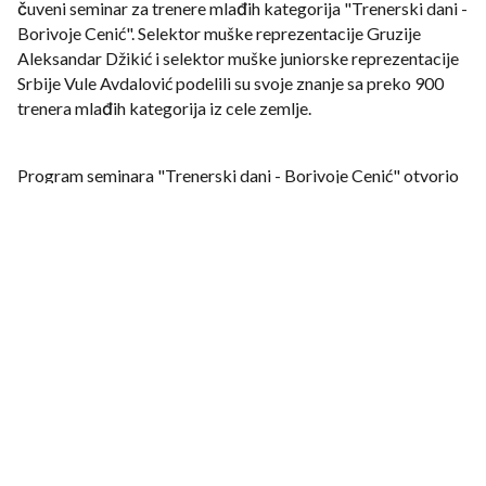
čuveni seminar za trenere mlađih kategorija "Trenerski dani -
Borivoje Cenić". Selektor muške reprezentacije Gruzije
Aleksandar Džikić i selektor muške juniorske reprezentacije
Srbije Vule Avdalović podelili su svoje znanje sa preko 900
trenera mlađih kategorija iz cele zemlje.
Program seminara "Trenerski dani - Borivoje Cenić" otvorio
je Vule Avdalović predavanjem na temu
"Tehničko-taktičke sposobnosti mladih košarkaša".
Trenersku karijeru počeo je kao pomoćnik u Partizanu i
Megi. Pre dve godine postao je prvi trener
OKK Beograda, sa kojim je nedavno i produžio saradnju na
još godinu dana i moći će da nastavi rad sa mladim igračima i
učestvuje u njihovom razvoju. Imenovan je za selektora
juniorske reprezentacije Srbije, koju ovog leta očekuje
Evropsko prvenstvo u Finskoj.
Selektor muške reprezentacije Gruzije Aleksandar Džikić