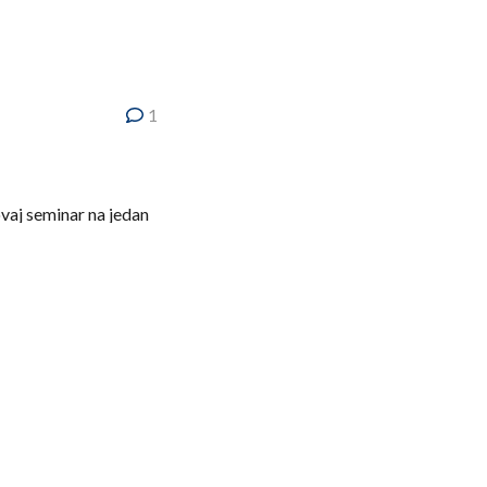
1
vaj seminar na jedan
u Pešiću i Nenadu
Bora, po kome se ovaj
 koji rade sa mlađim
a – svetskog kalibra.
i da ćemo nastaviti