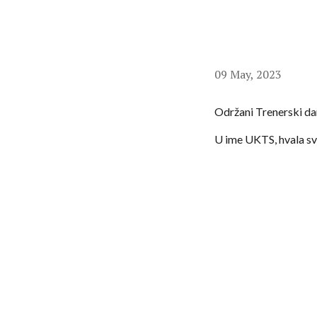
09 May, 2023
Održani Trenerski da
U ime UKTS, hvala svi
viši nivo i oborimo s
Zahvalni smo izvrsnim
Stefanoviću kao i pro
Naime 1.200 trenera s
seminar i zove, bio p
Ovo ističemo, jer zn
kategorijama. Čovek 
Ova činjenica nas uv