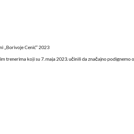
ni „Borivoje Cenić“ 2023
m trenerima koji su 7. maja 2023. učinili da značajno podignemo o
ve rekorde posećenosti Trenerskih dana.
 predavačima, selektorima A i juniorske reprezentacije Svetislav
fesoru dr. Vladimiru Koprivici.
e odazvalo pozivu i sasvim smo sigurni da bi naš legendarni čika 
onosan.
amo koliko je on bio fanatično odan stručnom usavršavanju trenera
koji je sam učestvovao u formiranju mnogih naših vrhunskih trener
erava da smo, a tome uvek težimo, napravili ogroman korak napred 