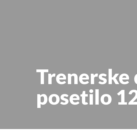
Trenerske
posetilo 1