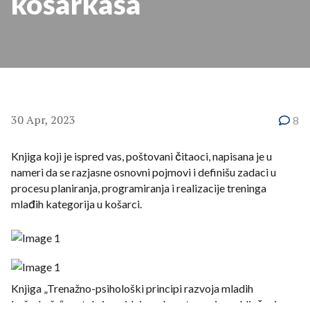
košarkaša
30 Apr, 2023
8
Knjiga koji je ispred vas, poštovani čitaoci, napisana je u
nameri da se razjasne osnovni pojmovi i definišu zadaci u
procesu planiranja, programiranja i realizacije treninga
mlađih kategorija u košarci.
Knjiga „Trenažno-psihološki principi razvoja mladih
košarkaša“ nastala je sa idejom da se trenerima uključenim u