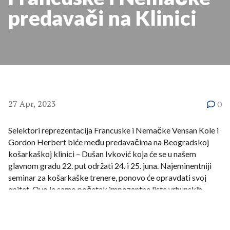
predavači na Klinici
27 Apr, 2023
0
Selektori reprezentacija Francuske i Nemačke Vensan Kole i
Gordon Herbert biće među predavačima na Beogradskoj
košarkaškoj klinici – Dušan Ivković koja će se u našem
glavnom gradu 22. put održati 24. i 25. juna. Najeminentniji
seminar za košarkaške trenere, ponovo će opravdati svoj
epitet. Ovo je samo početak impozantne liste vrhunskih
stručnjaka koji će ove godine biti gosti Klinike...
Vensan Kole i Gordon Herbert su nam već potvrdili učešće, a