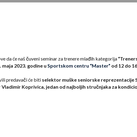
e da će naš čuveni seminar za trenere mlađih kategorija
“Treners
7. maja 2023. godine u
Sportskom centru “Master”
od 12 do 16
ili predavači će biti
selektor muške seniorske reprezentacije S
dr Vladimir Koprivica, jedan od najboljih stručnjaka za kondic
og štaba FMP-a Nenad Stefanović,
koji je nedavno imenovan za se
u da se Udruženje košarkaških trenera Srbije samostalno finansira
nja i realizacije svih planiranih programa, bili smo primorani da
 o povećanju članirana. Posebno želimo da naglasimo da iznos čl
ćete shodno tome imati razumevanje za ovakav potez. Odluke o no