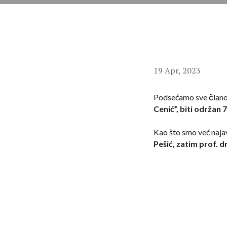
19 Apr, 2023
Podsećamo sve članov
Cenić”, biti održan 
Kao što smo već najav
Pešić, zatim prof. 
svetu i šef stručn
reprezentacije Srbije.
S obzirom na činjenic
normalnog funkcionisa
nepopulranom odlukom
pune 23 godine i da 