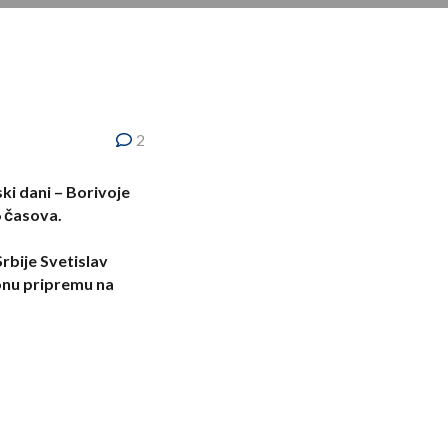
2
ki dani – Borivoje
 časova.
rbije Svetislav
ionu pripremu na
lektora juniorske
, radi obezbeđivanja
 posegnemo za
anarina nije menjan
vim iznosima