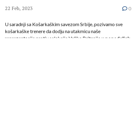
22 Feb, 2023
0
U saradnji sa Košarkaškim savezom Srbije, pozivamo sve
košarkaške trenere da dodju na utakmicu naše
reprezentacije protiv selekcije Velike Britanije
u ponedeljak
27. februara 2023. u hali ,,Aleksandar Nikolić'' u 20
časova.
Kako bi treneri mogli da prisustvuju, neophodno je da ponesu
svoju trenersku licencu i da je na ulasku pokažu. Neće se
prihvatati prikazi sa telefona.
Rezervisani ulaz u halu za članove Udruženja trenera je ULAZ
B (sa velikog parkinga).
Do pobede!