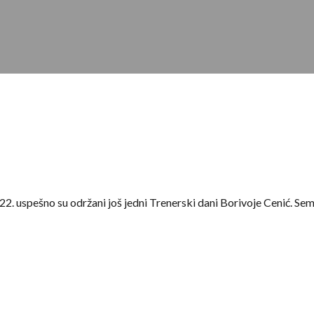
2. uspešno su održani još jedni Trenerski dani Borivoje Cenić. Se
ele Srbije koji su imali prilike da čuju izlaganja selektora U20 Vla
okee Marka Baraća.
otpredsednik Košarkaškog saveza Srbije Nenad Krstić koji je svim
o na važnost ovakvog vida edukacije.
inara koji je namenjen trenerima mladjih kategorija su bile ,,
Raz