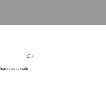
0
minaru se odazvalo
dimira Jovanovića i
 trenerima poželeo
voj veština