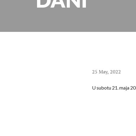
25 May, 2022
U subotu 21. maja 202
preko 500 trenera iz c
pomoćnog trenera Ig
Seminar je otvorio p
dobrodošlicu i ukaza
Teme ovogodišnjeg sem