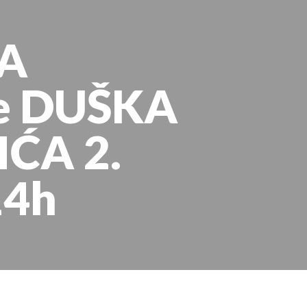
A
je DUŠKA
ĆA 2.
14h