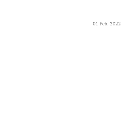
01 Feb, 2022
Sa zadovoljstvom vas
predavanje Duška 
POSTU“ koje je napra
Bivši dugogodišnji re
iskustva koja je stek
evropske timove. Ono š
Predavanju možete pr
našem novom sajtu.