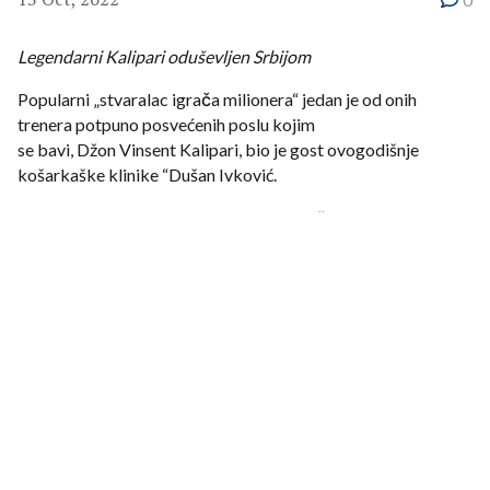
Legendarni Kalipari oduševljen Srbijom
Popularni „stvaralac igrača milionera“ jedan je od onih
trenera potpuno posvećenih poslu kojim
se bavi, Džon Vinsent Kalipari, bio je gost ovogodišnje
košarkaške klinike “Dušan Ivković.
Slavni trener vodio je NBA timove Nju Džersi Netse i
Memfis, bio je asistent u Filadelfija
Seventisiksersima, a najviše se istakao u koledž košarci u
kojoj ima status legende.
O medaljama, nagradama i individualnim priznanjima koje je
osvajao ne bi trebalo preterano
trošiti reči. Dovoljno je reći da su u znak zahvalnosti, za sve
što je uradio, na Univerzitetu
Masačusets 21. septembra 2021. godine otkrili njegovu
bistu u kampusu.