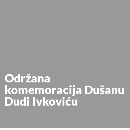
Održana
komemoracija Dušanu
Dudi Ivkoviću