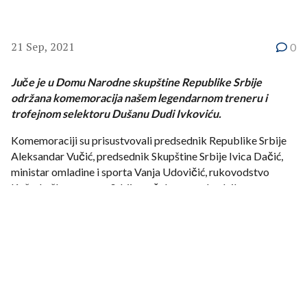
21 Sep, 2021
0
Juče je u Domu Narodne skupštine Republike Srbije
održana komemoracija našem legendarnom treneru i
trofejnom selektoru Dušanu Dudi Ivkoviću.
Komemoraciji su prisustvovali predsednik Republike Srbije
Aleksandar Vučić, predsednik Skupštine Srbije Ivica Dačić,
ministar omladine i sporta Vanja Udovičić, rukovodstvo
Košarkaškog saveza Srbije na čelu sa predsednikom
Predragom Danilovićem, generalnim sekretarom Zlatkom
Bolićem i potpredsednikom KSS za mušku košarku Nenadom
Krstićem, generalni sekretar Udruženja košarkaških trenera
Srbije Strahinja Vasiljević, Ivkovićeva porodica i prijatelji,
mnoga velika imena srpske i svetske košarke, kao i Dudini
igrači: Željko Obradović, Dragan Kićanović, Svetislav Pešić,
Božidar Maljković, Zoran Radović, Ratko Radovanović, Dejan