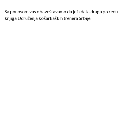
Sa ponosom vas obaveštavamo da je izdata druga po redu
knjiga Udruženja košarkaških trenera Srbije.
,,VEŽBE ODBRAMBENE TAKTIKE“ je daleko redak i
jedinstven primerak koji obrađuje vežbe odbrane i tretira ih u
najsitnije detalje. Sama knjiga je nastala u želji da se posveti
pažnja odbrambenoj taktici i ponudi nešto drugačije na
košarkaškoj sceni po pitanju edukacije.
Zahvlani smo što smo uprkos svim neprilikama uspeli da
izbacimo još jednu zbirku koja zaslužuje mesto u biblioteci
svakog našeg trenera.
Vaš UKTS