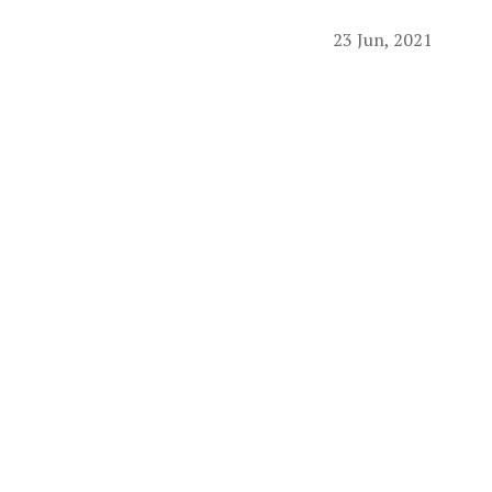
23 Jun, 2021
Obaveštavamo vas da
njihove kućne adrese 
Kao što ste već imali
podelimo u septembru
održavanja najavljuj
Svim trenerima želim
Podeli na dru