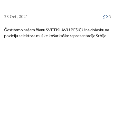
28 Oct, 2021
0
Čestitamo našem članu SVETISLAVU PEŠIĆU na dolasku na
poziciju selektora muške košarkaške reprezentacije Srbije.
Tim povodom ekskluzivno puštamo insert sa trenerske
klinike u kojoj naš novi selektor objašnjava šta je neophodno
da se primeni na igrače kako bi oni bili spremniji da odgovore
na razne situacije u kojima se nalaze na terenu.
Smatra da su INDIVIDUALNOST, KREATIVNOST i
INTUICIJA neophodne u tim momentima i naglašava važnu
ulogu trenera u građenju tih stavova kod igrača.
Insert možete pogledati na sledećoj
putanji-
https://www.instagram.com/p/CUXBXeeFcaP/?
utm_medium=copy_link